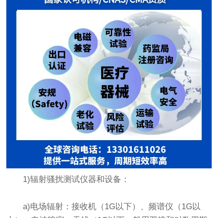
1)辐射骚扰测试仪器和设备：
a)电场辐射：接收机（1G以下）、频谱仪（1G以