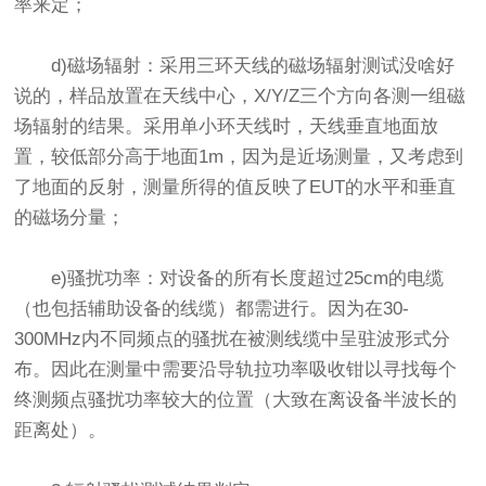
率来定；
d)磁场辐射：采用三环天线的磁场辐射测试没啥好
说的，样品放置在天线中心，X/Y/Z三个方向各测一组磁
场辐射的结果。采用单小环天线时，天线垂直地面放
置，较低部分高于地面1m，因为是近场测量，又考虑到
了地面的反射，测量所得的值反映了EUT的水平和垂直
的磁场分量；
e)骚扰功率：对设备的所有长度超过25cm的电缆
（也包括辅助设备的线缆）都需进行。因为在30-
300MHz内不同频点的骚扰在被测线缆中呈驻波形式分
布。因此在测量中需要沿导轨拉功率吸收钳以寻找每个
终测频点骚扰功率较大的位置（大致在离设备半波长的
距离处）。