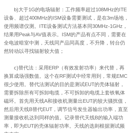
b)大于1G的电场辐射：工作频率超过108MHz的ITE
设备、超过400MHz的ISM设备需要测试，是在3m场地，
使用频谱仪测。ITE设备测试方法基本同30MHz-1GHz，
结果用Peak与AV值表示。ISM的产品有点不同，需要在
全电波暗室中测，天线同产品同高度，不升降，转台仍
然转动以寻找辐射较大值；
c)替代法：采用ERP（有效发射功率）来代替，再
换算成场强数值。这个在RF测试中经常用到，常规EMC
很少使用。替代法测试的目的是测试EUT的壳体辐射，
需要拆除所有可拆卸电缆，不可拆卸的电缆上套铁氧体
磁环。首先用天线A和接收机测量出EUT的较大骚扰值，
然后用天线B替代EUT，调节信号发生器输出功率，直至
测量接收机达到同样的值。记录替代天线B的输入端功
率，即为EUT的壳体辐射功率。天线的选则根据测试频