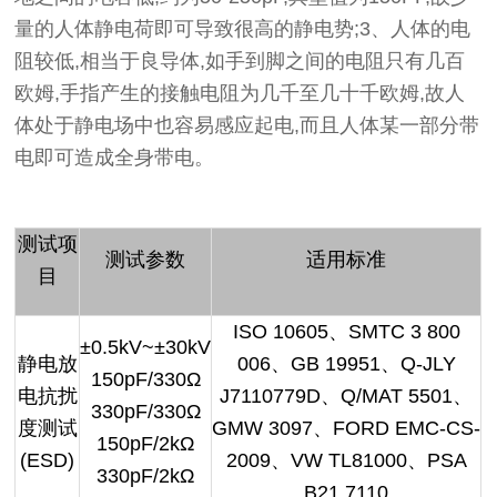
量的人体静电荷即可导致很高的静电势;3、人体的电
阻较低,相当于良导体,如手到脚之间的电阻只有几百
欧姆,手指产生的接触电阻为几千至几十千欧姆,故人
体处于静电场中也容易感应起电,而且人体某一部分带
电即可造成全身带电。
测试项
测试参数
适用标准
目
ISO 10605、SMTC 3 800
±0.5kV~±30kV
静电放
006、GB 19951、Q-JLY
150pF/330Ω
电抗扰
J7110779D、Q/MAT 5501、
330pF/330Ω
度测试
GMW 3097、FORD EMC-CS-
150pF/2kΩ
(ESD)
2009、VW TL81000、PSA
330pF/2kΩ
B21 7110