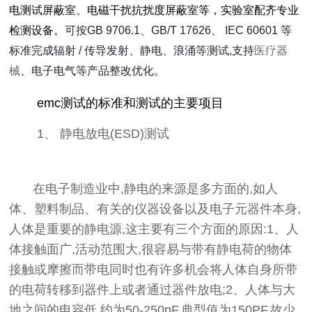
电测试屏蔽室、电磁⼲扰抗扰度屏蔽室等，实验室配齐专业
检测设备。
可按GB 9706.1、GB/T 17626、 IEC 60601 等
标准完成辐射 / 传导发射、静电、浪涌等测试,
支持
医疗器
械
、电子电气等产品整改优化
。
emc测试的标准和测试的主要项目
1、
静电放电(ESD)测试
在电子制造业中,静电的来源是多方面的,如人
体、塑料制品、有关的仪器设备以及电子元器件本身,
人体是重要的静电源,这主要有三个方面的原因:1、人
体接触面广,活动范围大,很容易与带有静电荷的物体
接触或摩擦而带电同时也有许多机会将人体自身所带
的电荷转移到器件上或者通过器件放电;2、人体与大
地之间的电容低,约为50-250pF,典型值为150PF,故少